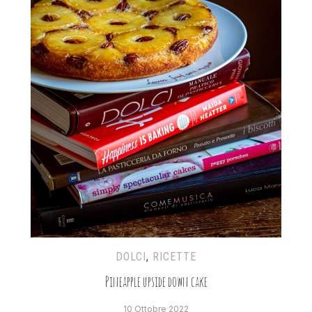
DOLCI
,
RICETTE
Pineapple upside down cake
10 Ottobre 2022