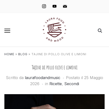
instagram
youtube
mail
HOME
»
BLOG
»
TAJINE DI POLLO OLIVE E LIMONI
Tajine di pollo olive e limoni
Scritto da
laurafoodandmusic
Postato il
25 Maggio
2026
in
Ricette
,
Secondi