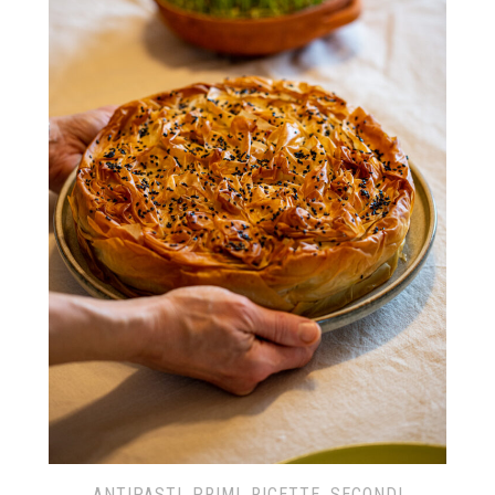
ANTIPASTI
,
PRIMI
,
RICETTE
,
SECONDI