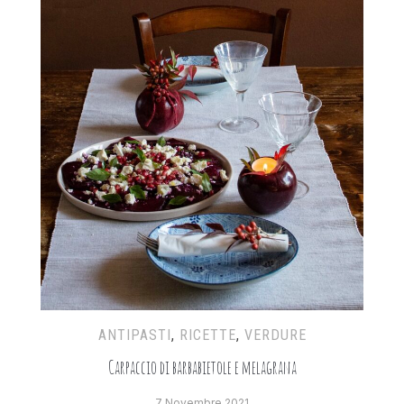
ANTIPASTI
,
RICETTE
,
VERDURE
Carpaccio di barbabietole e melagrana
7 Novembre 2021