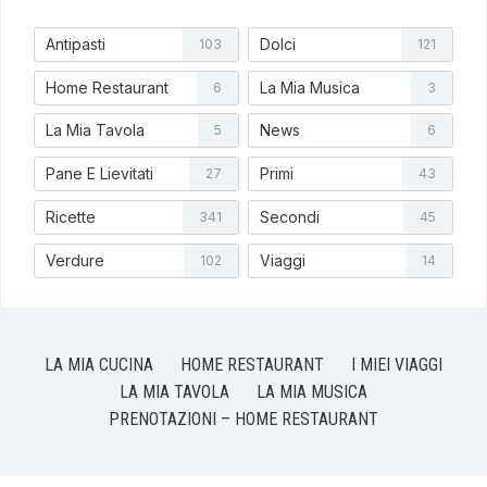
Antipasti
Dolci
103
121
Home Restaurant
La Mia Musica
6
3
La Mia Tavola
News
5
6
Pane E Lievitati
Primi
27
43
Ricette
Secondi
341
45
Verdure
Viaggi
102
14
LA MIA CUCINA
HOME RESTAURANT
I MIEI VIAGGI
LA MIA TAVOLA
LA MIA MUSICA
PRENOTAZIONI – HOME RESTAURANT