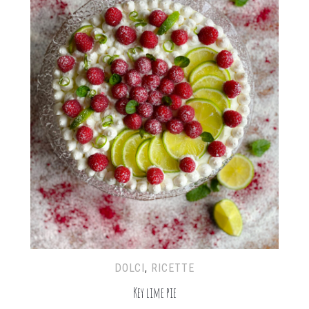
DOLCI
,
RICETTE
Key lime pie