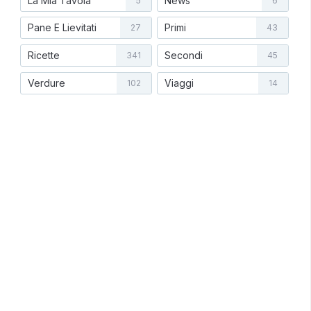
La Mia Tavola
News
5
6
Pane E Lievitati
Primi
27
43
Ricette
Secondi
341
45
Verdure
Viaggi
102
14