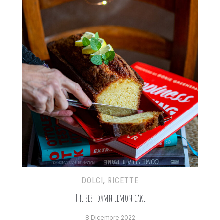
DOLCI
,
RICETTE
The best damn lemon cake
8 Dicembre 2022