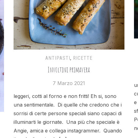
ANTIPASTI
,
RICETTE
Involtini primavera
7 Marzo 2021
u
c
leggeri, cotti al forno e non fritti! Eh si, sono
e
una sentimentale. Di quelle che credono che i
s
sorrisi di certe persone speciali siano capaci di
P
illuminarti le giornate. Una più che speciale è
n
Angie, amica e collega instagrammer. Quando