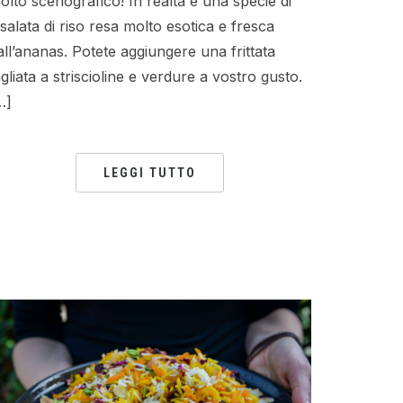
olto scenografico! In realtà è una specie di
nsalata di riso resa molto esotica e fresca
all’ananas. Potete aggiungere una frittata
agliata a striscioline e verdure a vostro gusto.
…]
LEGGI TUTTO