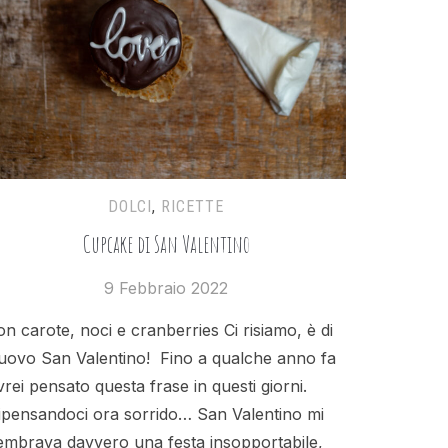
DOLCI
,
RICETTE
Cupcake di San Valentino
9 Febbraio 2022
on carote, noci e cranberries Ci risiamo, è di
uovo San Valentino! Fino a qualche anno fa
vrei pensato questa frase in questi giorni.
ipensandoci ora sorrido… San Valentino mi
embrava davvero una festa insopportabile,