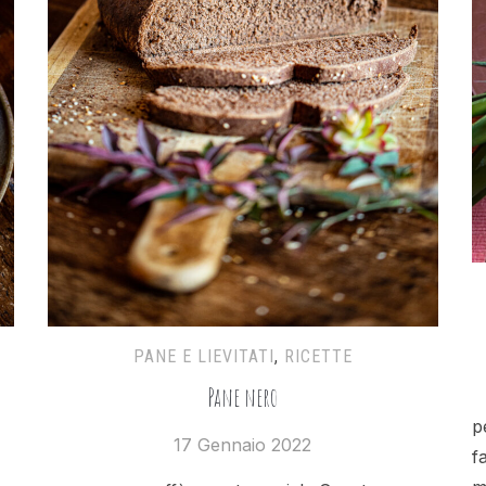
PANE E LIEVITATI
,
RICETTE
Pane nero
p
17 Gennaio 2022
f