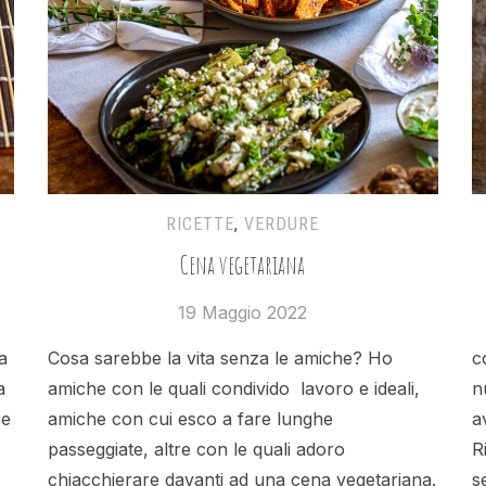
RICETTE
,
VERDURE
Cena vegetariana
19 Maggio 2022
a
Cosa sarebbe la vita senza le amiche? Ho
c
a
amiche con le quali condivido lavoro e ideali,
n
 e
amiche con cui esco a fare lunghe
a
passeggiate, altre con le quali adoro
R
chiacchierare davanti ad una cena vegetariana.
s