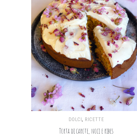
DOLCI
,
RICETTE
Torta di carote, noci e ribes