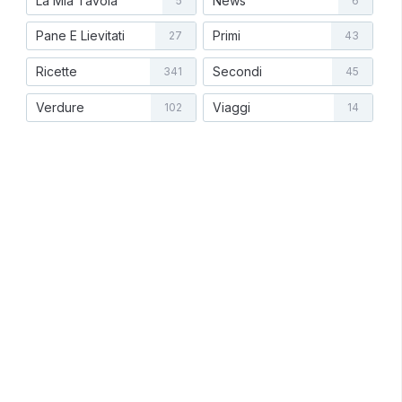
La Mia Tavola
News
5
6
Pane E Lievitati
Primi
27
43
Ricette
Secondi
341
45
Verdure
Viaggi
102
14