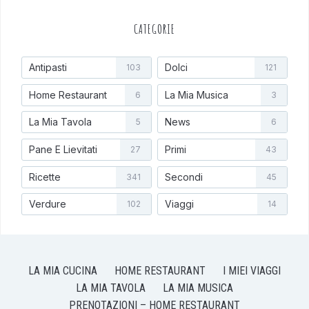
CATEGORIE
Antipasti
Dolci
103
121
Home Restaurant
La Mia Musica
6
3
La Mia Tavola
News
5
6
Pane E Lievitati
Primi
27
43
Ricette
Secondi
341
45
Verdure
Viaggi
102
14
LA MIA CUCINA
HOME RESTAURANT
I MIEI VIAGGI
LA MIA TAVOLA
LA MIA MUSICA
PRENOTAZIONI – HOME RESTAURANT