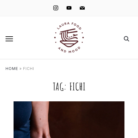
instagram
youtube
mail
HOME
»
FICHI
TAG:
FICHI