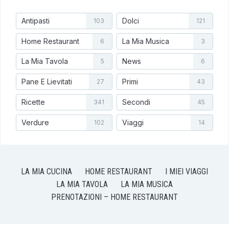
Antipasti
Dolci
103
121
Home Restaurant
La Mia Musica
6
3
La Mia Tavola
News
5
6
Pane E Lievitati
Primi
27
43
Ricette
Secondi
341
45
Verdure
Viaggi
102
14
LA MIA CUCINA
HOME RESTAURANT
I MIEI VIAGGI
LA MIA TAVOLA
LA MIA MUSICA
PRENOTAZIONI – HOME RESTAURANT