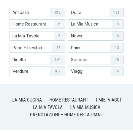
Antipasti
Dolci
103
121
Home Restaurant
La Mia Musica
6
3
La Mia Tavola
News
5
6
Pane E Lievitati
Primi
27
43
Ricette
Secondi
341
45
Verdure
Viaggi
102
14
LA MIA CUCINA
HOME RESTAURANT
I MIEI VIAGGI
LA MIA TAVOLA
LA MIA MUSICA
PRENOTAZIONI – HOME RESTAURANT