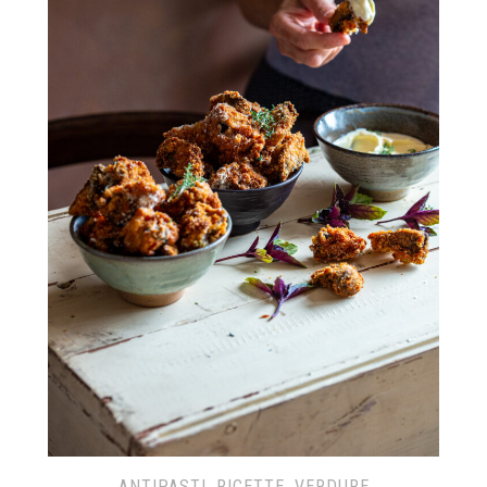
ANTIPASTI
,
RICETTE
,
VERDURE