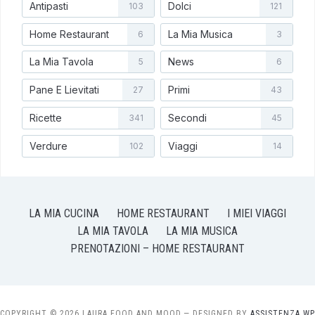
Antipasti
Dolci
103
121
Home Restaurant
La Mia Musica
6
3
La Mia Tavola
News
5
6
Pane E Lievitati
Primi
27
43
Ricette
Secondi
341
45
Verdure
Viaggi
102
14
LA MIA CUCINA
HOME RESTAURANT
I MIEI VIAGGI
LA MIA TAVOLA
LA MIA MUSICA
PRENOTAZIONI – HOME RESTAURANT
COPYRIGHT © 2026 LAURA FOOD AND MOOD
— DESIGNED BY
ASSISTENZA WP