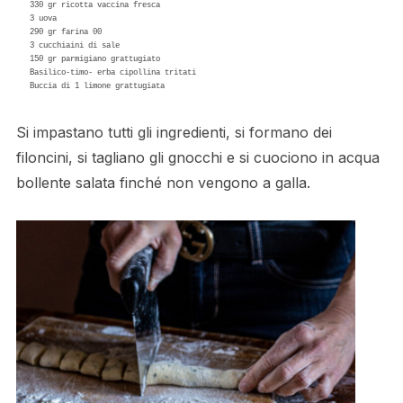
330 gr ricotta vaccina fresca

3 uova

290 gr farina 00

3 cucchiaini di sale 

150 gr parmigiano grattugiato 

Basilico-timo- erba cipollina tritati 

Si impastano tutti gli ingredienti, si formano dei
filoncini, si tagliano gli gnocchi e si cuociono in acqua
bollente salata finché non vengono a galla.