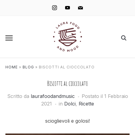
instagram
youtube
mail
HOME
»
BLOG
»
BISCOTTI AL CIOCCOLATO
Biscotti al cioccolato
Scritto da
laurafoodandmusic
Postato il
1 Febbraio
2021
in
Dolci
,
Ricette
scioglievoli e golosi!