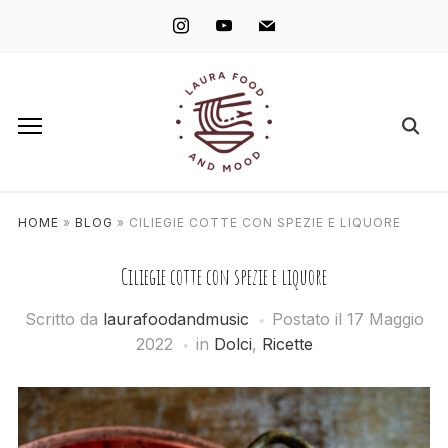
instagram
youtube
mail
HOME
»
BLOG
»
CILIEGIE COTTE CON SPEZIE E LIQUORE
Ciliegie cotte con spezie e liquore
Scritto da
laurafoodandmusic
Postato il
17 Maggio
2022
in
Dolci
,
Ricette