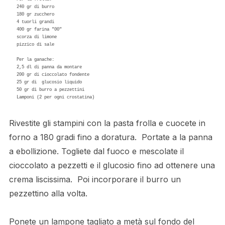
240 gr di burro 

180 gr zucchero 

4 tuorli grandi 

400 gr farina "00" 

scorza di limone 

pizzico di sale 

Per la ganache: 

2,5 dl di panna da montare 

200 gr di cioccolato fondente 

25 gr di  glucosio liquido 

50 gr di burro a pezzettini 

Rivestite gli stampini con la pasta frolla e cuocete in
forno a 180 gradi fino a doratura. Portate a la panna
a ebollizione. Togliete dal fuoco e mescolate il
cioccolato a pezzetti e il glucosio fino ad ottenere una
crema liscissima. Poi incorporare il burro un
pezzettino alla volta.
Ponete un lampone tagliato a metà sul fondo del