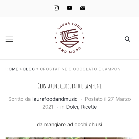
instagram
youtube
mail
HOME
»
BLOG
»
CROSTATINE CIOCCOLATO E LAMPONI
Crostatine cioccolato e lamponi
Scritto da
laurafoodandmusic
Postato il
27 Marzo
2021
in
Dolci
,
Ricette
da mangiare ad occhi chiusi