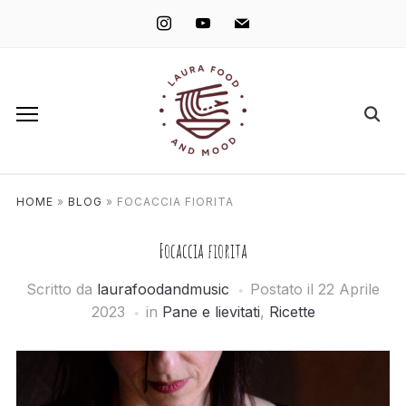
instagram
youtube
mail
HOME
»
BLOG
»
FOCACCIA FIORITA
Focaccia fiorita
Scritto da
laurafoodandmusic
Postato il
22 Aprile
2023
in
Pane e lievitati
,
Ricette