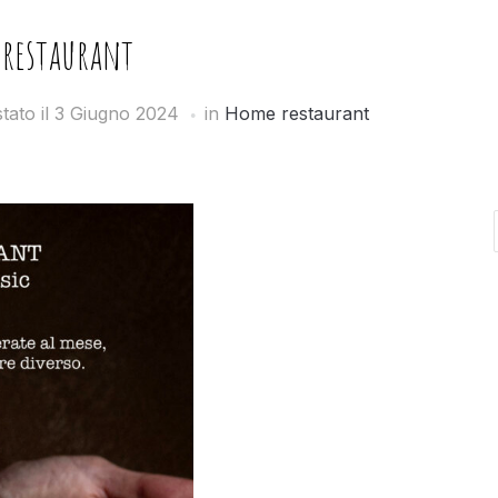
restaurant
tato il
3 Giugno 2024
in
Home restaurant