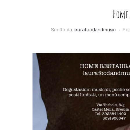
Home 
Scritto da
laurafoodandmusic
Pos