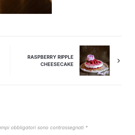
RASPBERRY RIPPLE
CHEESECAKE
ampi obbligatori sono contrassegnati
*