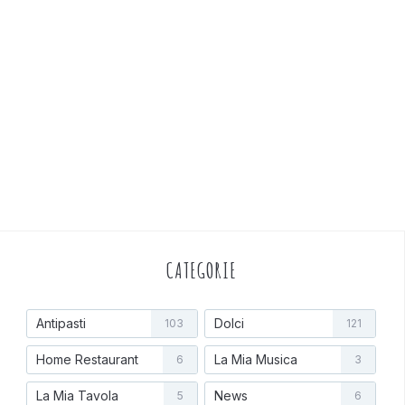
CATEGORIE
Antipasti
Dolci
103
121
Home Restaurant
La Mia Musica
6
3
La Mia Tavola
News
5
6