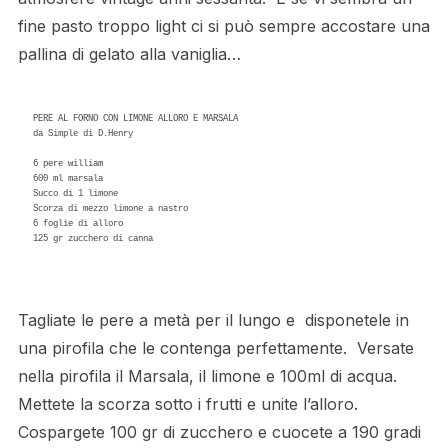
fine pasto troppo light ci si può sempre accostare una
pallina di gelato alla vaniglia…
PERE AL FORNO CON LIMONE ALLORO E MARSALA 

da Simple di D.Henry 

6 pere william 

600 ml marsala 

Succo di 1 limone 

Scorza di mezzo limone a nastro 

6 foglie di alloro 

125 gr zucchero di canna 

Tagliate le pere a metà per il lungo e disponetele in
una pirofila che le contenga perfettamente. Versate
nella pirofila il Marsala, il limone e 100ml di acqua.
Mettete la scorza sotto i frutti e unite l’alloro.
Cospargete 100 gr di zucchero e cuocete a 190 gradi