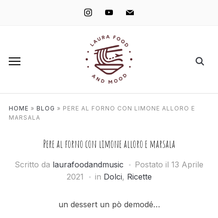
instagram
youtube
mail
HOME
»
BLOG
»
PERE AL FORNO CON LIMONE ALLORO E
MARSALA
Pere al forno con limone alloro e marsala
Scritto da
laurafoodandmusic
Postato il
13 Aprile
2021
in
Dolci
,
Ricette
un dessert un pò demodé…