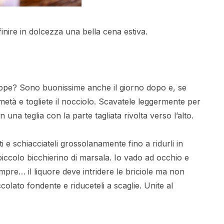
finire in dolcezza una bella cena estiva.
ppe? Sono buonissime anche il giorno dopo e, se
metà e togliete il nocciolo. Scavatele leggermente per
n una teglia con la parte tagliata rivolta verso l’alto.
e schiacciateli grossolanamente fino a ridurli in
 piccolo bicchierino di marsala. Io vado ad occhio e
pre… il liquore deve intridere le briciole ma non
olato fondente e riduceteli a scaglie. Unite al