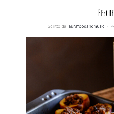
Pesch
Scritto da
laurafoodandmusic
P