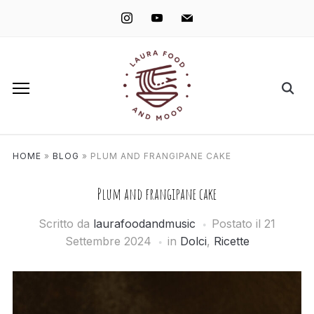
instagram
youtube
mail
HOME
»
BLOG
»
PLUM AND FRANGIPANE CAKE
Plum and frangipane cake
Scritto da
laurafoodandmusic
Postato il
21
Settembre 2024
in
Dolci
,
Ricette