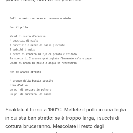
Pollo arrosto con arance, zenzero e miele 

Per il pollo 

250ml di succo d'arancia 

4 cucchiai di miele 

1 cucchiaio e mezzo di salsa piccante 

3 spicchi d'aglio 

1 pezzo di zenzero da 2,5 cm pelato e tritato

la scorza di 2 arance grattugiata finemente sale e pepe

200ml di brodo di pollo o acqua se necessario 

Per le arance arrosto 

4 arance dalla buccia sottile 

olio d'oliva 

un po' di zenzero in polvere 

un po' di zucchero  di canna 
Scaldate il forno a 190°C. Mettete il pollo in una teglia
in cui stia ben stretto: se è troppo larga, i succhi di
cottura bruceranno. Mescolate il resto degli