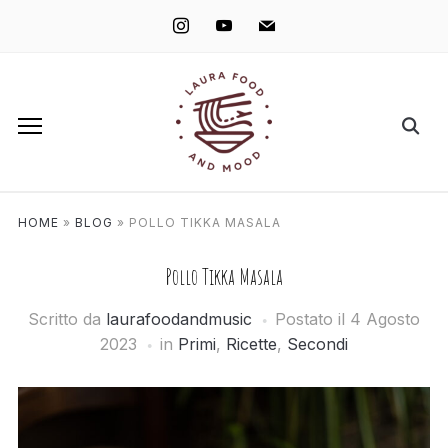
instagram
youtube
mail
HOME
»
BLOG
»
POLLO TIKKA MASALA
Pollo Tikka Masala
Scritto da
laurafoodandmusic
Postato il
4 Agosto
2023
in
Primi
,
Ricette
,
Secondi