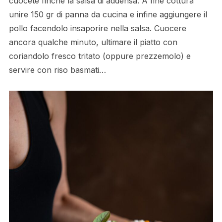
cuocete finché la salsa di addensa. A fine cottura
unire 150 gr di panna da cucina e infine aggiungere il
pollo facendolo insaporire nella salsa. Cuocere
ancora qualche minuto, ultimare il piatto con
coriandolo fresco tritato (oppure prezzemolo) e
servire con riso basmati…