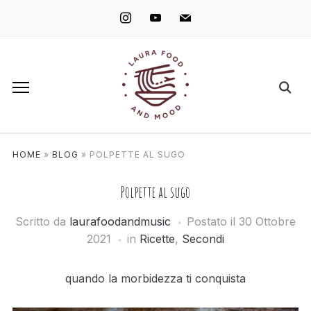
instagram
youtube
mail
HOME
»
BLOG
»
POLPETTE AL SUGO
Polpette al sugo
Scritto da
laurafoodandmusic
Postato il
30 Ottobre
2021
in
Ricette
,
Secondi
quando la morbidezza ti conquista