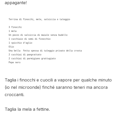
appagante!
Terrina di finocchi, mele, salsiccia e taleggio

3 finocchi

1 mela

Un pezzo di salsiccia di maiale senza budello

1 cucchiaio di semi di finocchio 

1 spicchio d‘aglio

Olio 

Una bella  fetta spessa di taleggio privato della crosta

2 cucchiai di pangrattato 

2 cucchiai di parmigiano grattugiato 

Pepe nero

Taglia i finocchi e cuocili a vapore per qualche minuto
(io nel microonde) finché saranno teneri ma ancora
croccanti.
Taglia la mela a fettine.