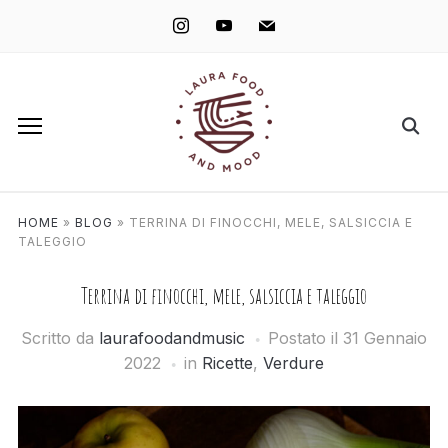
instagram
youtube
mail
HOME
»
BLOG
»
TERRINA DI FINOCCHI, MELE, SALSICCIA E
TALEGGIO
Terrina di finocchi, mele, salsiccia e taleggio
Scritto da
laurafoodandmusic
Postato il
31 Gennaio
2022
in
Ricette
,
Verdure