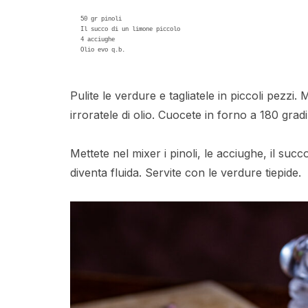
50 gr pinoli

Il succo di un limone piccolo

4 acciughe

Olio evo q.b.

Pulite le verdure e tagliatele in piccoli pezzi.
irroratele di olio. Cuocete in forno a 180 gra
Mettete nel mixer i pinoli, le acciughe, il succo
diventa fluida. Servite con le verdure tiepide.