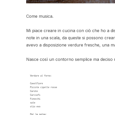
Come musica.
Mi piace creare in cucina con ciò che ho a di
note in una scala, da queste si possono crear
avevo a disposizione verdure fresche, una man
Nasce così un contorno semplice ma deciso nel
Verdure al forno:

Cavolfiore

Piccole cipolle rosse

Carote

Carciofi 

Finocchi

sale

olio evo

Per la salsa:
