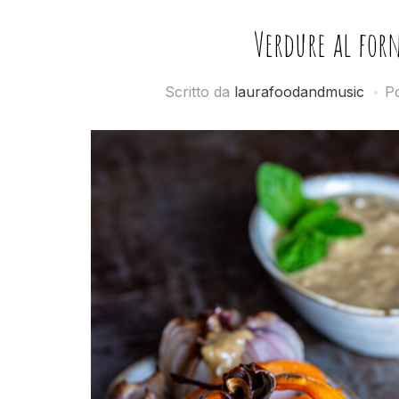
Verdure al forn
Scritto da
laurafoodandmusic
Po