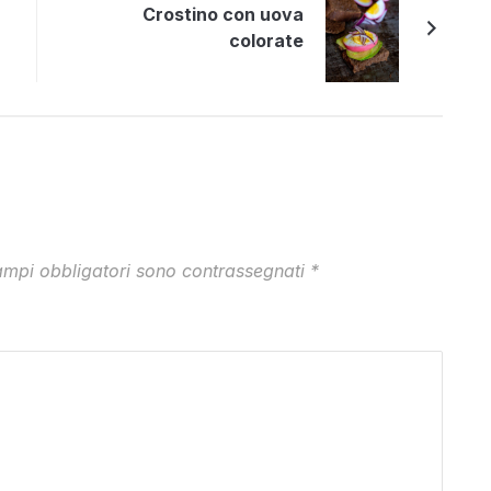
Crostino con uova
colorate
ampi obbligatori sono contrassegnati
*