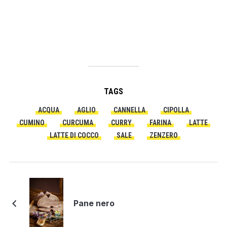
bicchieri di acqua. Aggiusta di sale e pepe e cuoci per
20 min.
TAGS
ACQUA
AGLIO
CANNELLA
CIPOLLA
CUMINO
CURCUMA
CURRY
FARINA
LATTE
LATTE DI COCCO
SALE
ZENZERO
Pane nero