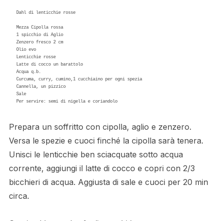
Dahl di lenticchie rosse

Mezza Cipolla rossa

1 spicchio di Aglio 

Zenzero fresco 2 cm

Olio evo

Lenticchie rosse

Latte di cocco un barattolo

Acqua q.b.

Curcuma, curry, cumino,1 cucchiaino per ogni spezia

Cannella, un pizzico

Sale

Prepara un soffritto con cipolla, aglio e zenzero.
Versa le spezie e cuoci finché la cipolla sarà tenera.
Unisci le lenticchie ben sciacquate sotto acqua
corrente, aggiungi il latte di cocco e copri con 2/3
bicchieri di acqua. Aggiusta di sale e cuoci per 20 min
circa.