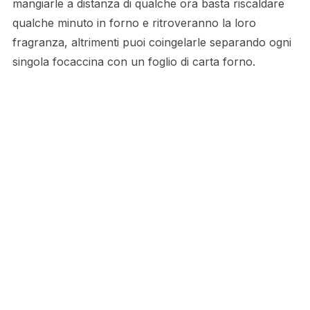
mangiarle a distanza di qualche ora basta riscaldare
qualche minuto in forno e ritroveranno la loro
fragranza, altrimenti puoi coingelarle separando ogni
singola focaccina con un foglio di carta forno.
te velocemente fino ad ottenere un impasto liscio.
Coprite la ciotola e lasciate riposare per 10 minuti.
Fare poi un giro di pieghe in ciotola quindi lasciare
lievitare una o due ore a temperatura ambiente.
Durante questo tempo l’impasto si ammorbidirà e sarà
facile da stendere sottilmente. Dividere l’impasto in
cinque o sei pezzi. Dargli la forma arrotondata E
cominciare a stendere su un piano ben infarinato.
Fate scaldare a fuoco vivace una padella larga e
pesante, poi una alla volta, nello stesso ordine in cui
le avete stese prima, stendete ogni tortilla ancora più