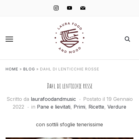
instagram
youtube
mail
HOME
»
BLOG
»
DAHL DI LENTICCHIE ROSSE
Dahl di lenticchie rosse
Scritto da
laurafoodandmusic
Postato il
19 Gennaio
2022
in
Pane e lievitati
,
Primi
,
Ricette
,
Verdure
con sottili sfoglie tenerissime