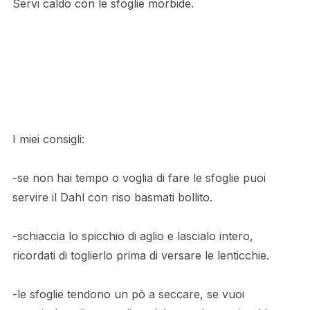
Servi caldo con le sfoglie morbide.
Versare la farina, il lievito e il sale in una ciotola.
Versate il latte freddo, l’acqua bollente e l’olio in
un’altra ciotola, mescolateli, quindi versateli con la
farina e lavora
I miei consigli:
-se non hai tempo o voglia di fare le sfoglie puoi
servire il Dahl con riso basmati bollito.
-schiaccia lo spicchio di aglio e lascialo intero,
ricordati di toglierlo prima di versare le lenticchie.
-le sfoglie tendono un pò a seccare, se vuoi