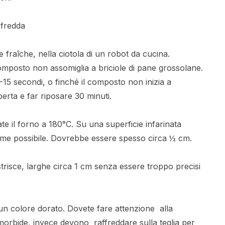
 fredda
e fraîche, nella ciotola di un robot da cucina.
omposto non assomiglia a briciole di pane grossolane.
-15 secondi, o finché il composto non inizia a
erta e far riposare 30 minuti.
te il forno a 180°C. Su una superficie infarinata
forme possibile. Dovrebbe essere spesso circa ½ cm.
strisce, larghe circa 1 cm senza essere troppo precisi
 un colore dorato. Dovete fare attenzione alla
orbide, invece devono raffreddare sulla teglia per