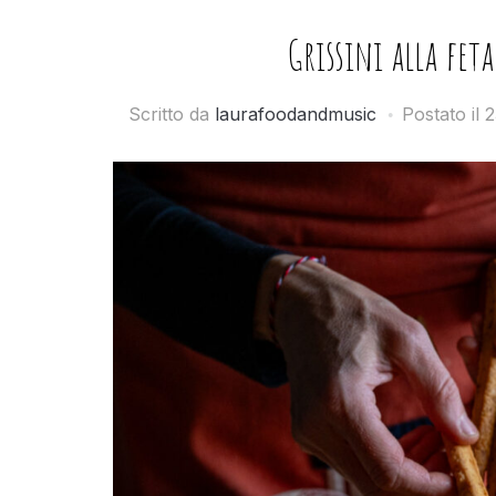
Grissini alla feta
Scritto da
laurafoodandmusic
Postato il
2