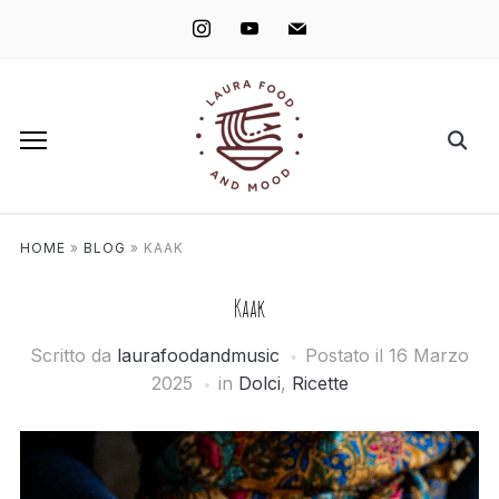
instagram
youtube
mail
HOME
»
BLOG
»
KAAK
Kaak
Scritto da
laurafoodandmusic
Postato il
16 Marzo
2025
in
Dolci
,
Ricette