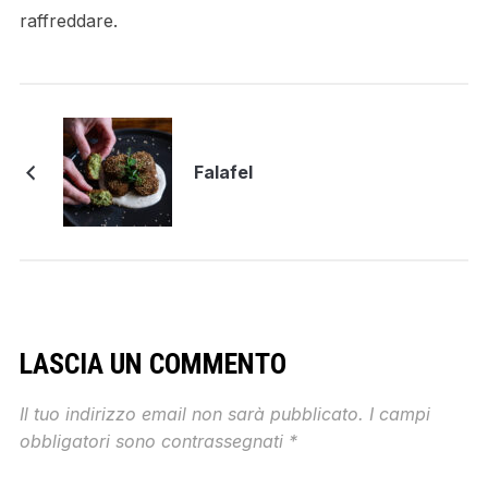
raffreddare.
Falafel
LASCIA UN COMMENTO
Il tuo indirizzo email non sarà pubblicato.
I campi
obbligatori sono contrassegnati
*