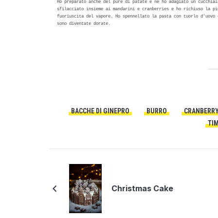
Ho preparato anche del purè di patate e ne ho adagiato un cucchiai
sfilacciato insieme ai mandarini e cranberries e ho richiuso la pi
fuoriuscita del vapore. Ho spennellato la pasta con tuorlo d'uovo 
sono diventate dorate.
BACCHE DI GINEPRO
BURRO
CRANBERR
TI
Christmas Cake