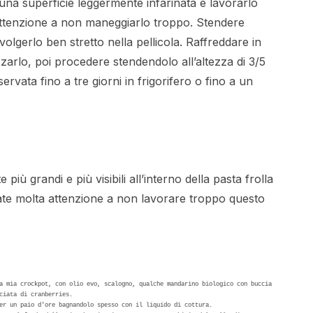
 una superficie leggermente infarinata e lavorarlo
i attenzione a non maneggiarlo troppo. Stendere
volgerlo ben stretto nella pellicola. Raffreddare in
zzarlo, poi procedere stendendolo all’altezza di 3/5
ervata fino a tre giorni in frigorifero o fino a un
più grandi e più visibili all’interno della pasta frolla
. Fate molta attenzione a non lavorare troppo questo
.
a mia crockpot, con olio evo, scalogno, qualche mandarino biologico con buccia 
ciata di cranberries.

er un paio d'ore bagnandolo spesso con il liquido di cottura.
