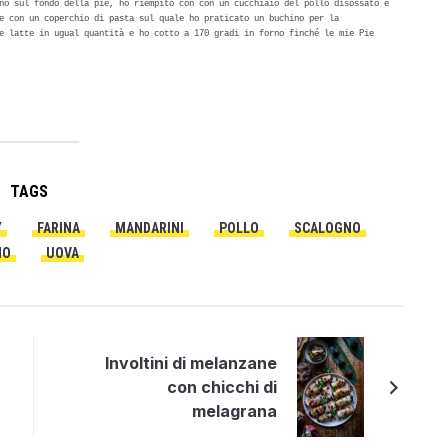
no sul fondo della pie, ho riempito con con un cucchiaio del pollo disossato e 
e con un coperchio di pasta sul quale ho praticato un buchino per la 
e latte in ugual quantità e ho cotto a 170 gradi in forno finché le mie Pie 
TAGS
Y
FARINA
MANDARINI
POLLO
SCALOGNO
MO
UOVA
Involtini di melanzane
con chicchi di
melagrana