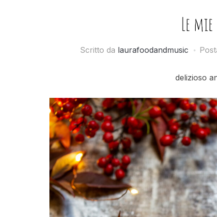
Le mie 
Scritto da
laurafoodandmusic
Post
delizioso an