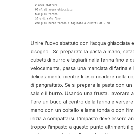
2 uova sbattute 

60 ml di acqua ghiacciata 

500 g di farina 

10 g di sale fino 

250 g di burro freddo e tagliato a cubetti di 2 cm  

Unire l’uovo sbattuto con l’acqua ghiacciata 
bisogno. Se preparate la pasta a mano, setacci
cubetti di burro e tagliarli nella farina fino 
velocemente, passa una manciata di farina e bu
delicatamente mentre li lasci ricadere nella c
di pangrattato. Se si prepara la pasta con un m
sale e il burro. Usando una frusta, lavorare a
Fare un buco al centro della farina e versare
mano con un coltello a lama tonda o con l’imp
inizia a compattarsi. L’impasto deve essere 
troppo l’impasto a questo punto altrimenti il ​​