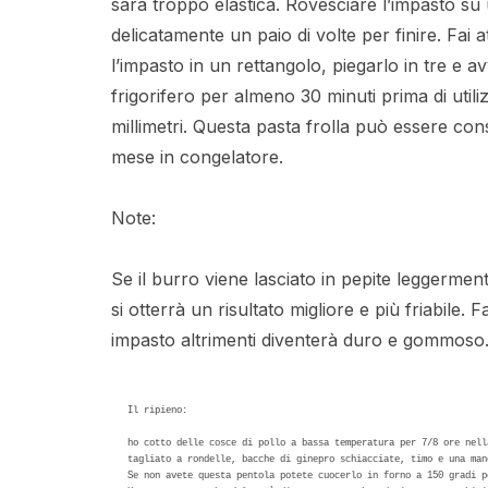
sarà troppo elastica. Rovesciare l’impasto su
delicatamente un paio di volte per finire. Fa
l’impasto in un rettangolo, piegarlo in tre e av
frigorifero per almeno 30 minuti prima di utili
millimetri. Questa pasta frolla può essere cons
mese in congelatore.
Note:
Se il burro viene lasciato in pepite leggermente 
si otterrà un risultato migliore e più friabile
impasto altrimenti diventerà duro e gommoso
Il ripieno:

ho cotto delle cosce di pollo a bassa temperatura per 7/8 ore nell
tagliato a rondelle, bacche di ginepro schiacciate, timo e una man
Se non avete questa pentola potete cuocerlo in forno a 150 gradi p