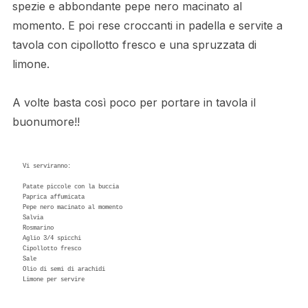
spezie e abbondante pepe nero macinato al
momento. E poi rese croccanti in padella e servite a
tavola con cipollotto fresco e una spruzzata di
limone.
A volte basta così poco per portare in tavola il
buonumore!!
Vi serviranno:

Patate piccole con la buccia

Paprica affumicata

Pepe nero macinato al momento

Salvia

Rosmarino

Aglio 3/4 spicchi

Cipollotto fresco

Sale

Olio di semi di arachidi

Limone per servire
