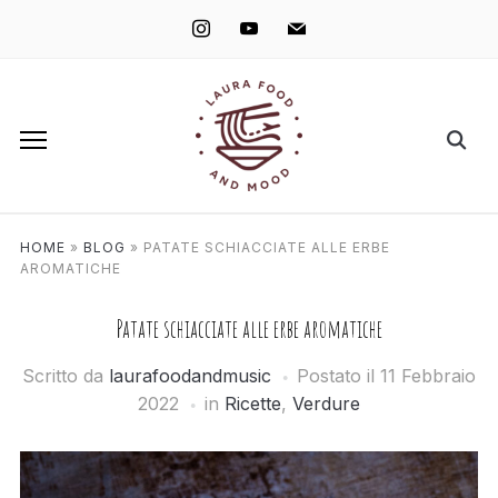
instagram
youtube
mail
HOME
»
BLOG
»
PATATE SCHIACCIATE ALLE ERBE
AROMATICHE
Patate schiacciate alle erbe aromatiche
Scritto da
laurafoodandmusic
Postato il
11 Febbraio
2022
in
Ricette
,
Verdure