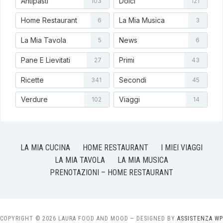
Antipasti
Dolci
103
121
Home Restaurant
La Mia Musica
6
3
La Mia Tavola
News
5
6
Pane E Lievitati
Primi
27
43
Ricette
Secondi
341
45
Verdure
Viaggi
102
14
LA MIA CUCINA
HOME RESTAURANT
I MIEI VIAGGI
LA MIA TAVOLA
LA MIA MUSICA
PRENOTAZIONI – HOME RESTAURANT
COPYRIGHT © 2026 LAURA FOOD AND MOOD
— DESIGNED BY
ASSISTENZA WP