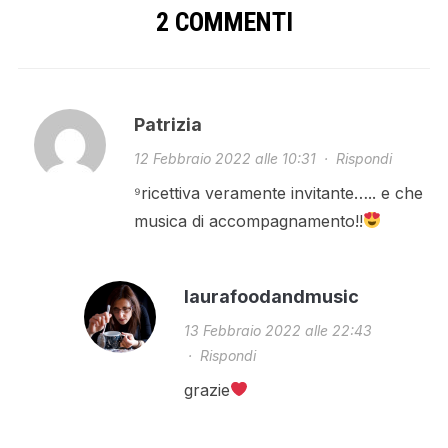
2 COMMENTI
Patrizia
12 Febbraio 2022 alle 10:31
·
Rispondi
⁹ricettiva veramente invitante….. e che
musica di accompagnamento!!
laurafoodandmusic
13 Febbraio 2022 alle 22:43
·
Rispondi
grazie