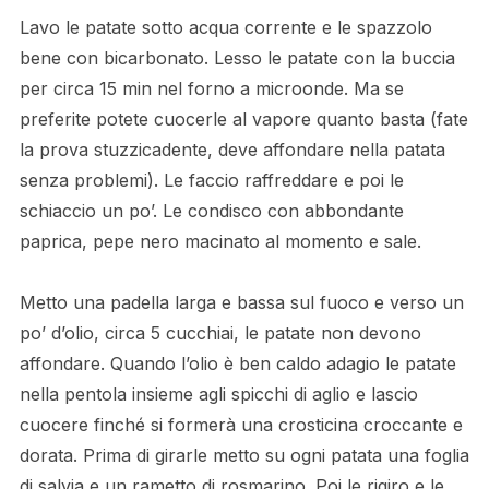
Lavo le patate sotto acqua corrente e le spazzolo
bene con bicarbonato. Lesso le patate con la buccia
per circa 15 min nel forno a microonde. Ma se
preferite potete cuocerle al vapore quanto basta (fate
la prova stuzzicadente, deve affondare nella patata
senza problemi). Le faccio raffreddare e poi le
schiaccio un po’. Le condisco con abbondante
paprica, pepe nero macinato al momento e sale.
Metto una padella larga e bassa sul fuoco e verso un
po’ d’olio, circa 5 cucchiai, le patate non devono
affondare. Quando l’olio è ben caldo adagio le patate
nella pentola insieme agli spicchi di aglio e lascio
cuocere finché si formerà una crosticina croccante e
dorata. Prima di girarle metto su ogni patata una foglia
di salvia e un rametto di rosmarino. Poi le rigiro e le