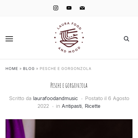
instagram
youtube
mail
HOME
»
BLOG
»
PESCHE E GORGONZOLA
Pesche e gorgonzola
Scritto da
laurafoodandmusic
Postato il
6 Agosto
2022
in
Antipasti
,
Ricette